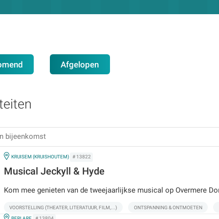
omend
Afgelopen
teiten
IN
KRUISEM (KRUISHOUTEM)
# 13822
Musical Jeckyll & Hyde
Kom mee genieten van de tweejaarlijkse musical op Overmere Donk
VOORSTELLING (THEATER, LITERATUUR, FILM,...)
ONTSPANNING & ONTMOETEN
IN
BERLARE
# 13804