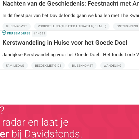
Nachten van de Geschiedenis: Feestnacht met A
In dit feestjaar van het Davidsfonds gaan we knallen met The Kw
BIJEENKOMST
VOORSTELLING (THEATER, LITERATUUR, FILM,...)
ONTSPANNING
IN
KRUISEM (HUISE)
# 14591
Kerstwandeling in Huise voor het Goede Doel
Jaarlijkse Kerstwandeling voor het Goede Doel: Het fonds Lode 
FAMILIEDAG
BEZOEK MET GIDS
BIJEENKOMST
WANDELING
?
radar en laat je
ger
bij Davidsfonds.