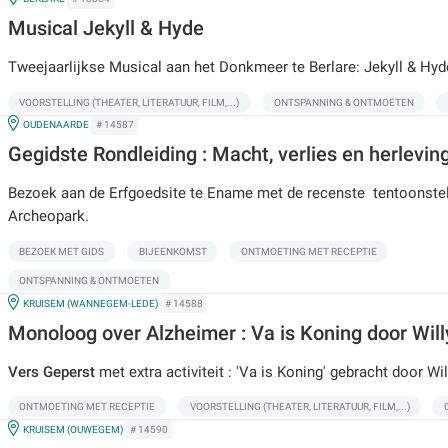
Musical Jekyll & Hyde
Tweejaarlijkse Musical aan het Donkmeer te Berlare: Jekyll & Hyd
VOORSTELLING (THEATER, LITERATUUR, FILM,...)
ONTSPANNING & ONTMOETEN
IN
OUDENAARDE
# 14587
Gegidste Rondleiding : Macht, verlies en herlevi
Bezoek aan de Erfgoedsite te Ename met de recenste tentoonstel
Archeopark.
BEZOEK MET GIDS
BIJEENKOMST
ONTMOETING MET RECEPTIE
ONTSPANNING & ONTMOETEN
IN
KRUISEM (WANNEGEM-LEDE)
# 14588
Monoloog over Alzheimer : Va is Koning door Wil
Vers Geperst
met extra activiteit : 'Va is Koning' gebracht door Wi
ONTMOETING MET RECEPTIE
VOORSTELLING (THEATER, LITERATUUR, FILM,...)
IN
KRUISEM (OUWEGEM)
# 14590