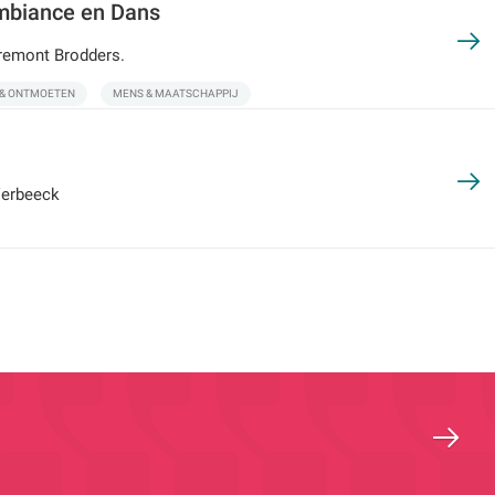
mbiance en Dans
aremont Brodders.
 & ONTMOETEN
MENS & MAATSCHAPPIJ
Verbeeck