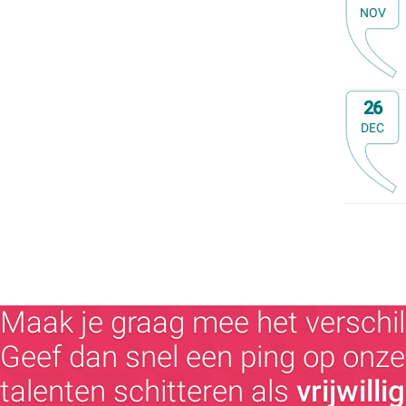
NOV
Op
26
DEC
Maak je graag mee het verschil
Geef dan snel een ping op onze 
talenten schitteren als
vrijwilli