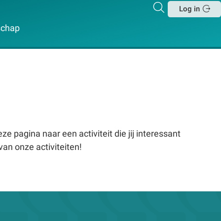
Zoeken
Log in
Sluit
schap
e pagina naar een activiteit die jij interessant
van onze activiteiten!