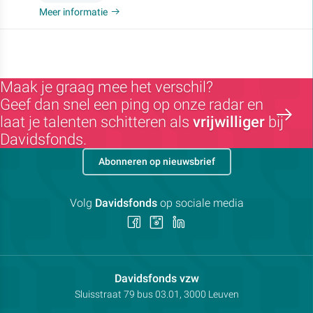
Meer informatie
Maak je graag mee het verschil?
Geef dan snel een ping op onze radar en
laat je talenten schitteren als
vrijwilliger
bij
Davidsfonds.
Abonneren op nieuwsbrief
Volg
Davidsfonds
op sociale media
Volg
Volg
Volg
ons
ons
ons
op
op
op
Facebook
Instagram
LinkedIn
Contactpersoon:
Davidsfonds vzw
Adres:
Sluisstraat 79
bus 03.01, 3000
Leuven