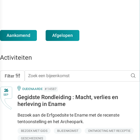
Aankomend
Afgelopen
Activiteiten
Filter
Op
IN
OUDENAARDE
# 14587
26
SEP
Gegidste Rondleiding : Macht, verlies en
herleving in Ename
Bezoek aan de Erfgoedsite te Ename met de recenste
tentoonstelling en het Archeopark.
BEZOEK MET GIDS
BIJEENKOMST
ONTMOETING MET RECEPTIE
GESCHIEDENIS