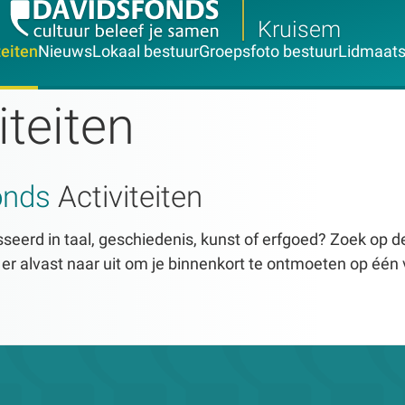
Kruisem
teiten
Nieuws
Lokaal bestuur
Groepsfoto bestuur
Lidmaat
iteiten
onds
Activiteiten
seerd in taal, geschiedenis, kunst of erfgoed? Zoek op dez
n er alvast naar uit om je binnenkort te ontmoeten op één 