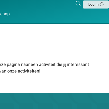
Zoeken
Log in
Sluit
schap
e pagina naar een activiteit die jij interessant
van onze activiteiten!