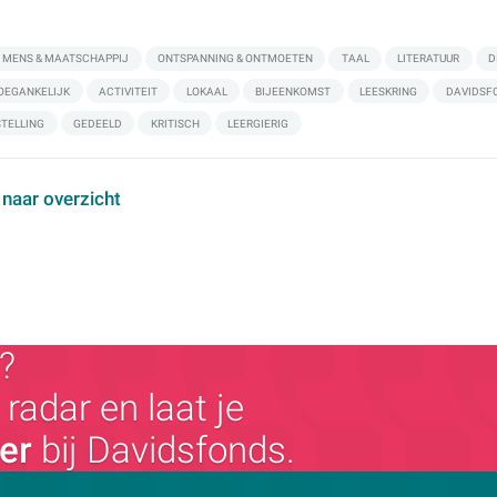
MENS & MAATSCHAPPIJ
ONTSPANNING & ONTMOETEN
TAAL
LITERATUUR
D
OEGANKELIJK
ACTIVITEIT
LOKAAL
BIJEENKOMST
LEESKRING
DAVIDSF
TELLING
GEDEELD
KRITISCH
LEERGIERIG
 naar overzicht
?
radar en laat je
ger
bij Davidsfonds.