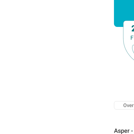
Familiedag
Fietstocht
Lezing
Meerdaagse uitstap
F
Ontmoeting met receptie
Voorstelling (theater, literatuur, film,...)
Wandeling
Wandeling met gids
Webinar
Weekendcursus
Workshop
Zomercursus
Over
Asper -