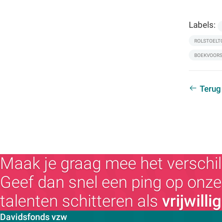
Labels:
ROLSTOELT
BOEKVOORS
Terug
Maak je graag mee het verschil
Geef dan snel een ping op onze 
talenten schitteren als
vrijwilli
Contactpersoon:
Davidsfonds vzw