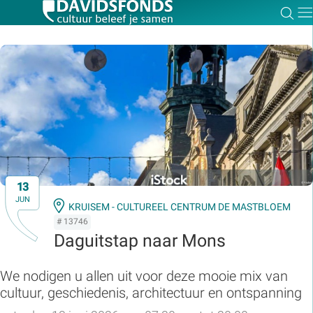
Zoe
Dir
Zoek:
Zoeken
13
JUN
KRUISEM - CULTUREEL CENTRUM DE MASTBLOEM
# 13746
Daguitstap naar Mons
We nodigen u allen uit voor deze mooie mix van
cultuur, geschiedenis, architectuur en ontspanning