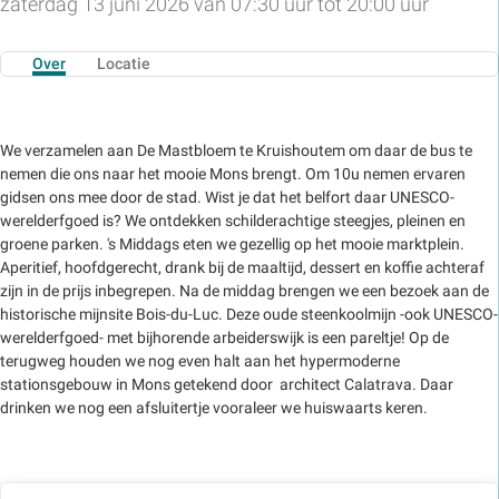
zaterdag 13 juni 2026 van 07:30 uur tot 20:00 uur
Over
Locatie
We verzamelen aan De Mastbloem te Kruishoutem om daar de bus te
nemen die ons naar het mooie Mons brengt. Om 10u nemen ervaren
gidsen ons mee door de stad. Wist je dat het belfort daar UNESCO-
werelderfgoed is? We ontdekken schilderachtige steegjes, pleinen en
groene parken. 's Middags eten we gezellig op het mooie marktplein.
Aperitief, hoofdgerecht, drank bij de maaltijd, dessert en koffie achteraf
zijn in de prijs inbegrepen. Na de middag brengen we een bezoek aan de
historische mijnsite Bois-du-Luc. Deze oude steenkoolmijn -ook UNESCO-
werelderfgoed- met bijhorende arbeiderswijk is een pareltje! Op de
terugweg houden we nog even halt aan het hypermoderne
stationsgebouw in Mons getekend door architect Calatrava. Daar
drinken we nog een afsluitertje vooraleer we huiswaarts keren.